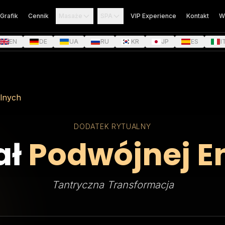
Grafik
Cennik
Masaże
SPA
VIP Experience
Kontakt
W
EN
DE
UA
RU
KR
JP
ES
I
lnych
DODATEK RYTUALNY
ał
Podwójnej En
Tantryczna Transformacja