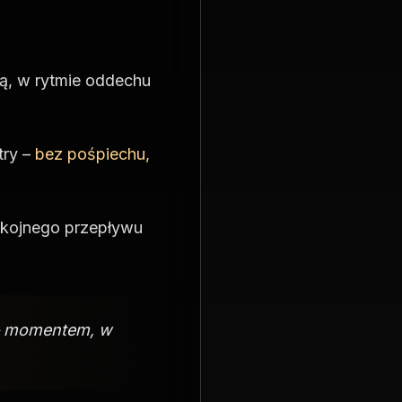
ą, w rytmie oddechu
try –
bez pośpiechu,
okojnego przepływu
 momentem, w