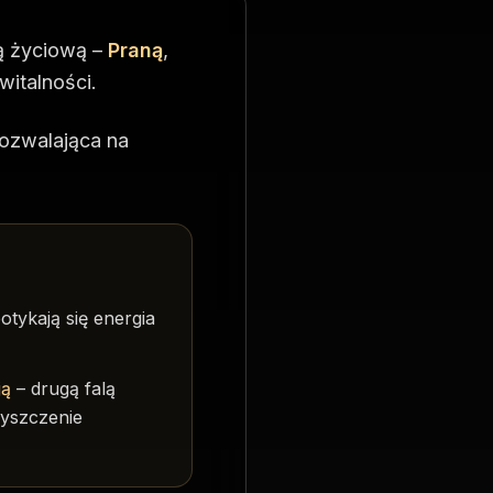
ią życiową –
Praną
,
witalności.
pozwalająca na
otykają się energia
ją
– drugą falą
zyszczenie