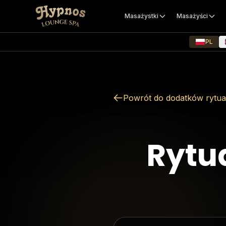
Masażystki
Masażyści
PL
Powrót do dodatków rytua
Rytu