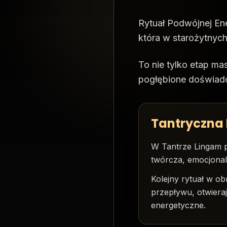
Rytuał Podwójnej Ene
która w starożytnych
To nie tylko etap ma
pogłębione doświadcz
Tantryczna 
W Tantrze Lingam p
twórcza, emocjonal
Kolejny rytuał w obr
przepływu, otwieraj
energetyczne.