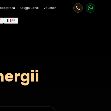
spółpraca
Księga Gości
Voucher
T
FR
ergii