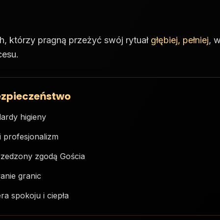
h, którzy pragną przeżyć swój rytuał
głębiej, pełniej
, 
cesu.
ezpieczeństwo
ardy higieny
i profesjonalizm
rzedzony zgodą Gościa
nie granic
a spokoju i ciepła